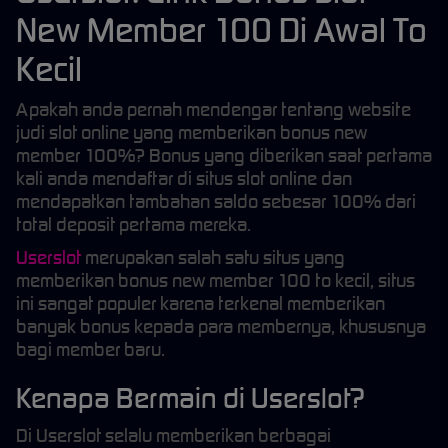
New Member 100 Di Awal To
Kecil
Apakah anda pernah mendengar tentang website
judi slot online yang memberikan bonus new
member 100%? Bonus yang diberikan saat pertama
kali anda mendaftar di situs slot online dan
mendapatkan tambahan saldo sebesar 100% dari
total deposit pertama mereka.
Userslot
merupakan salah satu situs yang
memberikan bonus new member 100 to kecil, situs
ini sangat populer karena terkenal memberikan
banyak bonus kepada para membernya, khususnya
bagi member baru.
Kenapa Bermain di Userslot?
Di Userslot selalu memberikan berbagai