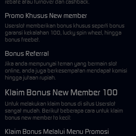
rebate atau turnover dan cashback.
Promo Khusus New member
Userslot memberikan bonus khusus seperti bonus
garansi kekalahan 100, lucky spin wheel, hingga
bonus freebet.
Bonus Referral
Jika anda mempunyai teman yang bermain slot
online, anda juga berkesempatan mendapat komisi
hingga jutaan rupiah.
Klaim Bonus New Member 100
Untuk melakukan klaim bonus di situs Userslot
sangat mudah. Berikut beberapa cara untuk klaim
bonus new member to kecil:
Klaim Bonus Melalui Menu Promosi