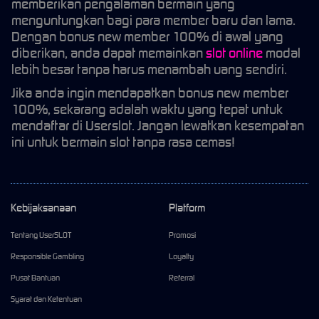
memberikan pengalaman bermain yang
menguntungkan bagi para member baru dan lama.
Dengan bonus new member 100% di awal yang
diberikan, anda dapat memainkan
slot online
modal
lebih besar tanpa harus menambah uang sendiri.
Jika anda ingin mendapatkan bonus new member
100%, sekarang adalah waktu yang tepat untuk
mendaftar di Userslot. Jangan lewatkan kesempatan
ini untuk bermain slot tanpa rasa cemas!
Kebijaksanaan
Platform
Tentang UserSLOT
Promosi
Responsible Gambling
Loyalty
Pusat Bantuan
Referral
Syarat dan Ketentuan