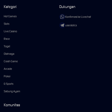
Kategori
Dukungan
Hot Games
Konfirmasi ke Livechat
Slots
userslotcs
Live Casino
Race
Togel
Olahraga
Crash Game
Arcade
Poker
E-Sports
Sabung Ayam
Komunitas