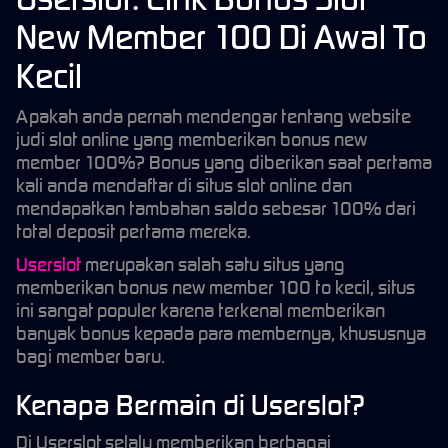
New Member 100 Di Awal To
Kecil
Apakah anda pernah mendengar tentang website
judi slot online yang memberikan bonus new
member 100%? Bonus yang diberikan saat pertama
kali anda mendaftar di situs slot online dan
mendapatkan tambahan saldo sebesar 100% dari
total deposit pertama mereka.
Userslot
merupakan salah satu situs yang
memberikan bonus new member 100 to kecil, situs
ini sangat populer karena terkenal memberikan
banyak bonus kepada para membernya, khususnya
bagi member baru.
Kenapa Bermain di Userslot?
Di Userslot selalu memberikan berbagai