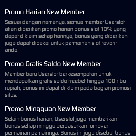
Promo Harian New Member
Sesuai dengan namanya, semua member Userslot
akan diberikan promo harian bonus slot 10% yang
dapat diklaim setiap harinya, bonus yang diberikan
juga dapat dipakai untuk permainan slot favorit
anda.
Promo Gratis Saldo New Member
Member baru Userslot berkesempatan untuk
mendapatkan gratis saldo freebet hingga 100 ribu
rupiah, bonus ini dapat di klaim pada bagian promosi
situs.
Promo Mingguan New Member
Selain bonus harian, Userslot juga memberikan
bonus setiap minggu berdasarkan turnover
permainan pemainnya. Bonus ini juga disebut bonus