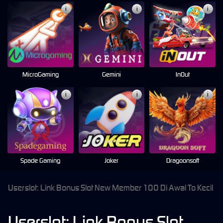
i
i
i
MicroGaming
Gemini
InOut
i
i
i
Spade Gaming
Joker
Dragoonsoft
Userslot: Link Bonus Slot New Member 100 Di Awal To Kecil
Userslot: Link Bonus Slot