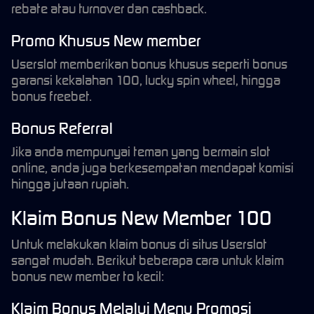
rebate atau turnover dan cashback.
Promo Khusus New member
Userslot memberikan bonus khusus seperti bonus
garansi kekalahan 100, lucky spin wheel, hingga
bonus freebet.
Bonus Referral
Jika anda mempunyai teman yang bermain slot
online, anda juga berkesempatan mendapat komisi
hingga jutaan rupiah.
Klaim Bonus New Member 100
Untuk melakukan klaim bonus di situs Userslot
sangat mudah. Berikut beberapa cara untuk klaim
bonus new member to kecil:
Klaim Bonus Melalui Menu Promosi