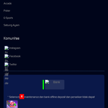
Arcade
Poker
E-Sports
Sabung Ayam
Komunitas
Instagram
Facebook
Twitter
X
* Selama bank maintenance dan bank offline deposit dan penarikan tidak dapat
diproses