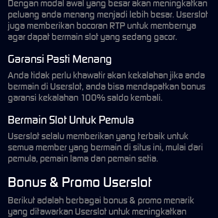
Dengan modal awal yang besar akan meningkatkan
peluang anda menang menjadi lebih besar. Userslot
juga memberikan bocoran RTP untuk membernya
agar dapat bermain slot yang sedang gacor.
Garansi Pasti Menang
Anda tidak perlu khawatir akan kekalahan jika anda
bermain di Userslot, anda bisa mendapatkan bonus
garansi kekalahan 100% saldo kembali.
Bermain Slot Untuk Pemula
Userslot selalu memberikan yang terbaik untuk
semua member yang bermain di situs ini, mulai dari
pemula, pemain lama dan pemain setia.
Bonus & Promo Userslot
Berikut adalah berbagai bonus & promo menarik
yang ditawarkan Userslot untuk meningkatkan