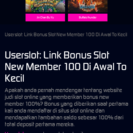
Jin Chan Bu Yu
Buffalo thunder
Userslot: Link Bonus Slot New Member 100 Di Awal To Kecil
Userslot: Link Bonus Slot
New Member 100 Di Awal To
Kecil
Apakah anda pernah mendengar tentang website
judi slot online yang memberikan bonus new
member 100%? Bonus yang diberikan saat pertama
kali anda mendaftar di situs slot online dan
mendapatkan tambahan saldo sebesar 100% dari
total deposit pertama mereka.