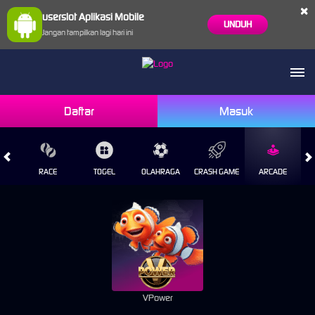
×
userslot Aplikasi Mobile
UNDUH
Jangan tampilkan lagi hari ini
Daftar
Masuk
SINO
RACE
TOGEL
OLAHRAGA
CRASH GAME
ARCADE
VPower