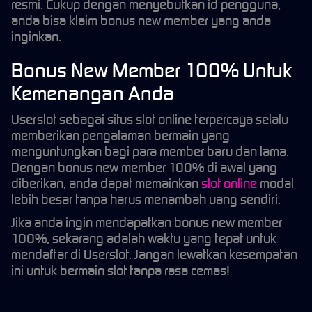
resmi. Cukup dengan menyebutkan id pengguna,
anda bisa klaim bonus new member yang anda
inginkan.
Bonus New Member 100% Untuk
Kemenangan Anda
Userslot sebagai situs slot online terpercaya selalu
memberikan pengalaman bermain yang
menguntungkan bagi para member baru dan lama.
Dengan bonus new member 100% di awal yang
diberikan, anda dapat memainkan
slot online
modal
lebih besar tanpa harus menambah uang sendiri.
Jika anda ingin mendapatkan bonus new member
100%, sekarang adalah waktu yang tepat untuk
mendaftar di Userslot. Jangan lewatkan kesempatan
ini untuk bermain slot tanpa rasa cemas!