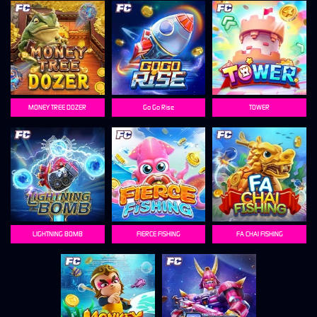
MONEY TREE DOZER
Go Go Rise
TOWER
LIGHTNING BOMB
FIERCE FISHING
FA CHAI FISHING