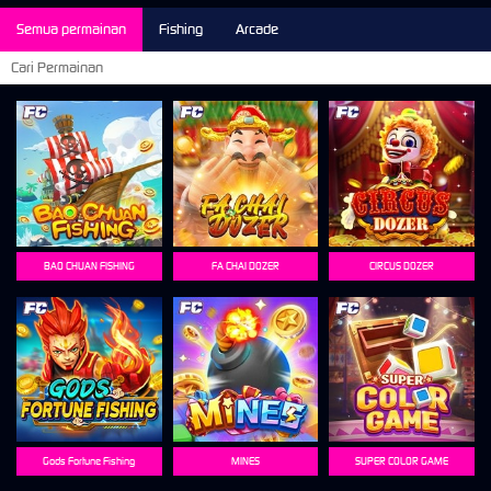
Semua permainan
Fishing
Arcade
BAO CHUAN FISHING
FA CHAI DOZER
CIRCUS DOZER
Gods Fortune Fishing
MINES
SUPER COLOR GAME