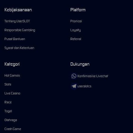
Kebijaksanaan
Platform
Tentang UserSLOT
Promosi
Responsible Gambling
Loyalty
Pusat Bantuan
Referral
Syarat dan Ketentuan
Kategori
Dukungan
Hot Games
Konfirmasi ke Livechat
Slots
userslotcs
Live Casino
Race
Togel
Olahraga
Crash Game