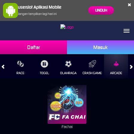
×
userslot Aplikasi Mobile
UNDUH
Jangan tampilkan lagi hari ini
Daftar
Masuk
SINO
RACE
TOGEL
OLAHRAGA
CRASH GAME
ARCADE
Fachai