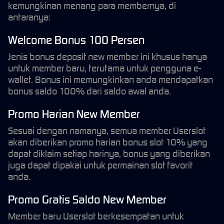
kemungkinan menang para membernya, di
antaranya:
Welcome Bonus 100 Persen
Jenis bonus deposit new member ini khusus hanya
untuk member baru, terutama untuk pengguna e-
wallet. Bonus ini memungkinkan anda mendapatkan
bonus saldo 100% dari saldo awal anda.
Promo Harian New Member
Sesuai dengan namanya, semua member Userslot
akan diberikan promo harian bonus slot 10% yang
dapat diklaim setiap harinya, bonus yang diberikan
juga dapat dipakai untuk permainan slot favorit
anda.
Promo Gratis Saldo New Member
Member baru Userslot berkesempatan untuk