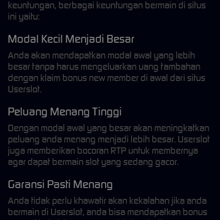
keuntungan, berbagai keuntungan bermain di situs
ini yaitu:
Modal Kecil Menjadi Besar
Anda akan mendapatkan modal awal yang lebih
besar tanpa harus mengeluarkan uang tambahan
dengan klaim bonus new member di awal dari situs
Userslot.
Peluang Menang Tinggi
Dengan modal awal yang besar akan meningkatkan
peluang anda menang menjadi lebih besar. Userslot
juga memberikan bocoran RTP untuk membernya
agar dapat bermain slot yang sedang gacor.
Garansi Pasti Menang
Anda tidak perlu khawatir akan kekalahan jika anda
bermain di Userslot, anda bisa mendapatkan bonus