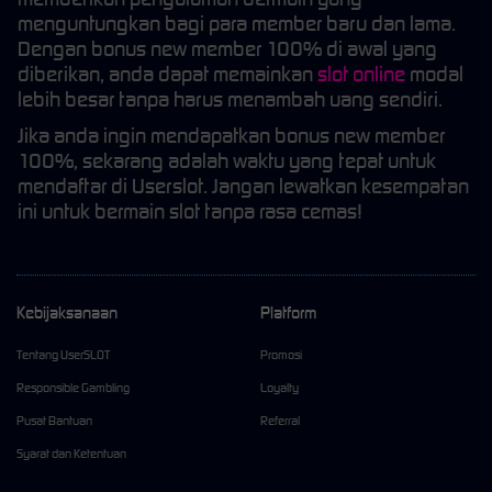
menguntungkan bagi para member baru dan lama.
Dengan bonus new member 100% di awal yang
diberikan, anda dapat memainkan
slot online
modal
lebih besar tanpa harus menambah uang sendiri.
Jika anda ingin mendapatkan bonus new member
100%, sekarang adalah waktu yang tepat untuk
mendaftar di Userslot. Jangan lewatkan kesempatan
ini untuk bermain slot tanpa rasa cemas!
Kebijaksanaan
Platform
Tentang UserSLOT
Promosi
Responsible Gambling
Loyalty
Pusat Bantuan
Referral
Syarat dan Ketentuan