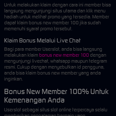
Untuk melakukan klaim dengan cara ini member bisa
langsung mengunjungi situs utama dan klik menu
hadiah untuk melihat promo yang tersedia. Member
dapat klaim bonus new member 100 jika sudah
memenuhi syarat promo tersebut.
Klaim Bonus Melalui Live Chat
Bagi para member Userslot, anda bisa langsung
melakukan klaim
bonus new member 100
dengan
mengunjungi livechat, whatsapp maupun telegram
resmi. Cukup dengan menyebutkan id pengguna,
anda bisa klaim bonus new member yang anda
inginkan.
Bonus New Member 100% Untuk
Kemenangan Anda
Userslot sebagai situs slot online terpercaya selalu
memberikan pengalaman bermain yang