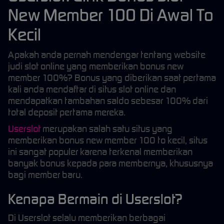
New Member 100 Di Awal To
Kecil
Apakah anda pernah mendengar tentang website
judi slot online yang memberikan bonus new
member 100%? Bonus yang diberikan saat pertama
kali anda mendaftar di situs slot online dan
mendapatkan tambahan saldo sebesar 100% dari
total deposit pertama mereka.
Userslot
merupakan salah satu situs yang
memberikan bonus new member 100 to kecil, situs
ini sangat populer karena terkenal memberikan
banyak bonus kepada para membernya, khususnya
bagi member baru.
Kenapa Bermain di Userslot?
Di Userslot selalu memberikan berbagai