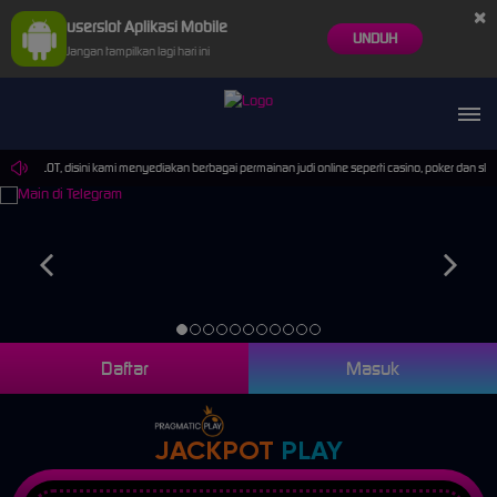
×
userslot Aplikasi Mobile
UNDUH
Jangan tampilkan lagi hari ini
ERSLOT, disini kami menyediakan berbagai permainan judi online seperti casino, poker dan slot onl
Daftar
Masuk
JACKPOT
PLAY