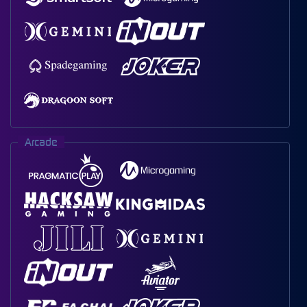
Arcade