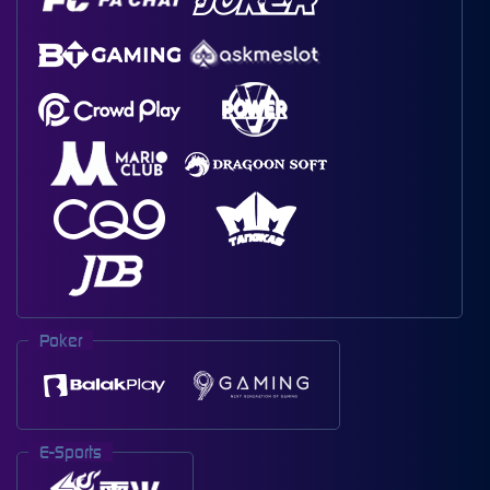
Poker
E-Sports