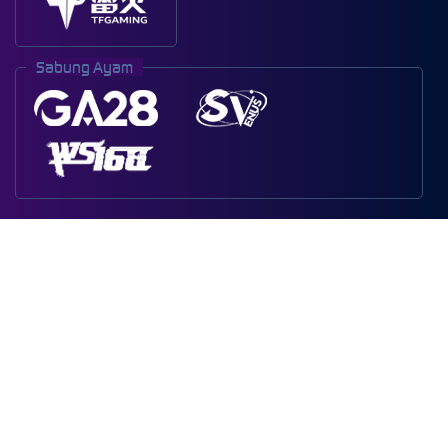
Sabung Ayam