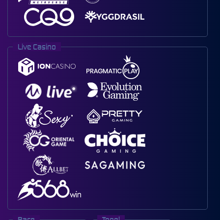
Live Casino
Race
Togel