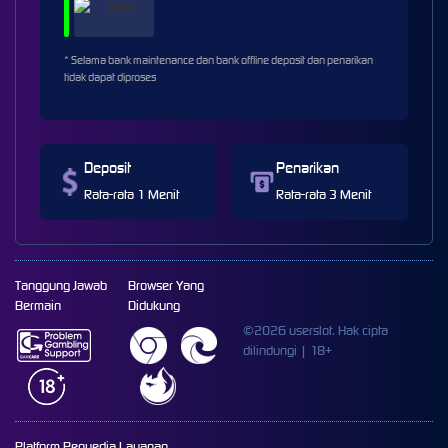
* Selama bank maintenance dan bank offline deposit dan penarikan
tidak dapat diproses
Deposit
Penarikan
Rata-rata 1 Menit
Rata-rata 3 Menit
Tanggung Jawab
Browser Yang
Bermain
Didukung
©2026 userslot. Hak cipta
dilindungi | 18+
Platform Penyedia Layanan