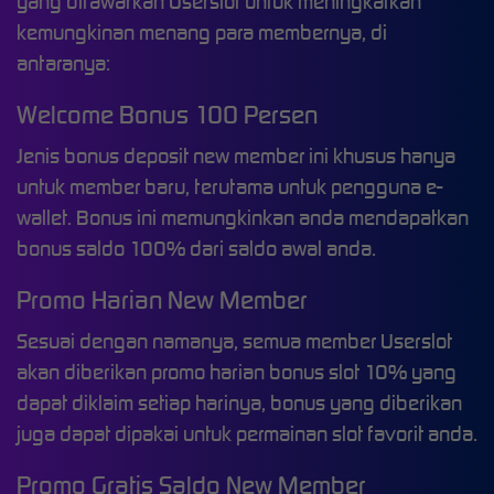
yang ditawarkan Userslot untuk meningkatkan
kemungkinan menang para membernya, di
antaranya:
Welcome Bonus 100 Persen
Jenis bonus deposit new member ini khusus hanya
untuk member baru, terutama untuk pengguna e-
wallet. Bonus ini memungkinkan anda mendapatkan
bonus saldo 100% dari saldo awal anda.
Promo Harian New Member
Sesuai dengan namanya, semua member Userslot
akan diberikan promo harian bonus slot 10% yang
dapat diklaim setiap harinya, bonus yang diberikan
juga dapat dipakai untuk permainan slot favorit anda.
Promo Gratis Saldo New Member