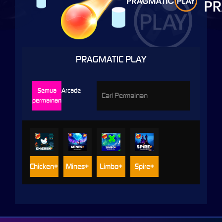
PRAGMATIC PLAY
Semua
Arcade
permainan
Chicken+
Mines+
Limbo+
Spire+