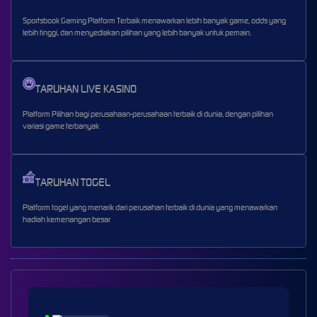
Sportsbook Gaming Platform Terbaik menawarkan lebih banyak game, odds yang
lebih tinggi, dan menyediakan pilihan yang lebih banyak untuk pemain.
TARUHAN LIVE KASINO
Platform Pilihan bagi perusahaan-perusahaan terbaik di dunia, dengan pilihan
variasi game terbanyak
TARUHAN TOGEL
Platform togel yang menarik dari perusahan terbaik di dunia yang menawarkan
hadiah kemenangan besar